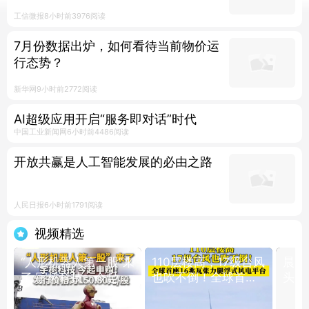
小视频
正直播
视频
工信微报
8小时前
3976阅读
服务
7月份数据出炉，如何看待当前物价运
行态势？
热点
新华网
9小时前
2772阅读
AI超级应用开启“服务即对话”时代
中国工业新闻网
6小时前
4486阅读
开放共赢是人工智能发展的必由之路
人民日报
6小时前
1791阅读
视频精选
“人形机器人第一股”来
110层楼高，17级台风
晨起
了 宇树科技，今起申
也吹不倒！全球首座
头照
购！发行价格为
16兆瓦张力腿浮式风
顺，
150.80元/股 #宇树科
电平台
旺。