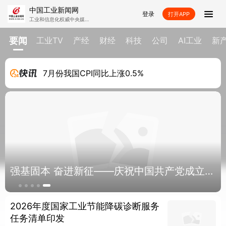
中国工业新闻网
登录
打开APP
工业和信息化权威中央媒
体-中国工业新闻网，工经
智媒APP-中国工业报社打
首页
造的产经财经融媒平台。
要闻
工业TV
产经
财经
科技
公司
AI工业
新
7月份数据出炉，如何看待当前物价运行态势？
要闻
工业TV
产经
财经
7月份我国CPI同比上涨0.5%
科技
公司
AI工业
新产城
广州东部公铁联运枢纽上半年开行国际班列同比
机械
汽车
能源
化工
增近三成
材料
消费
展会
工业设计
工经视频
工经直播
工业小镇
数据
强基固本 奋进新征——庆祝中国共产党成立
105周年网络专题报道
独家
大健康
2026年度国家工业节能降碳诊断服务
视频
任务清单印发