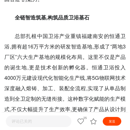
小视频
正直播
视频
服务
全链智造筑基,构筑品质卫浴基石
热点
总部扎根中国卫浴产业重镇福建南安的恒通卫
浴,拥有超16万平方米的研发智造基地,形成了“两地3
厂区”六大生产基地的规模化布局。这里不仅是产品
的诞生地,更是技术创新的孵化器。恒通卫浴投入
4000万元建设现代化智能化生产线,将5G物联网技术
深度融入熔铸、加工、装配全流程,实现了从单品制
造到全卫定制的无缝衔接。这种数字化赋能的生产模
式,不仅大幅提升了生产效率,更确保了产品从设计到
落地的零误差转化。
25
评论已关闭
发送