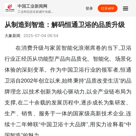
中国工业新闻网
登录
打开APP
工业和信息化权威中央媒
体-中国工业新闻网，工经
智媒APP-中国工业报社打
首页
造的产经财经融媒平台。
从制造到智造：解码恒通卫浴的品质升级
要闻
工业TV
产经
财经
大象新闻
2025-07-04 06:54
在消费升级与家居智能化浪潮席卷的当下,卫浴
科技
公司
AI工业
新产城
行业正经历从功能型产品向品质化、智能化、场景化
机械
汽车
能源
化工
体验的深刻变革。作为中国卫浴行业的领军者,恒通
卫浴自2002年创立以来,始终秉持“品质改变生活”的品
材料
消费
展会
工业设计
牌理念,以技术创新为核心驱动力,以全产业链布局为
工经视频
工经直播
工业小镇
数据
支撑,在二十余载的发展历程中,逐步成长为集研发、
独家
大健康
生产、销售、服务于一体的国家级高新技术企业,连
续十二年蝉联“中国卫浴十大品牌”,用实力诠释着“中
视频
国智造”的魅力。