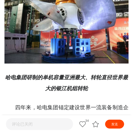
小视频
正直播
视频
服务
热点
哈电集团研制的单机容量亚洲最大、转轮直径世界最
大的银江机组转轮
四年来，哈电集团锚定建设世界一流装备制造企
业的发展目标，坚定高端化、智能化、绿色化发展方
34
评论已关闭
发送
向，围绕"三个系统"产业布局，加快"三商"转型，推