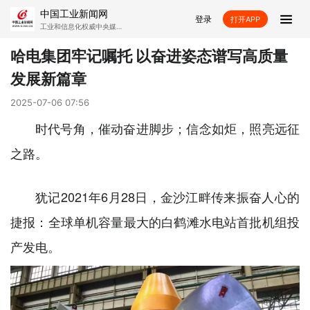
中国工业新闻网
登录
打开APP
工业和信息化权威中央媒
体-中国工业新闻网，工经
智媒APP-中国工业报社打
首页
造的产经财经融媒平台。
哈电集团牢记嘱托 以奋进姿态谱写高质量
发展新篇章
要闻
工业TV
产经
财经
2025-07-06 07:56
科技
公司
AI工业
新产城
时代号角，催动奋进脚步；信念如炬，照亮远征
机械
汽车
能源
化工
之路。
材料
消费
展会
工业设计
犹记2021年6月28日，金沙江畔传来振奋人心的
工经视频
工经直播
工业小镇
数据
捷报：全球单机容量最大的白鹤滩水电站首批机组投
产发电。
独家
大健康
视频