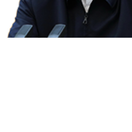
首页
原创
要闻
部委
装备
汽车
能源
化工
材料
区域
视频
文化
新三农
工业文旅
头条